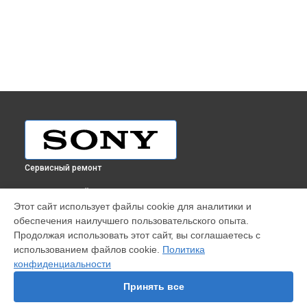
Сервисный ремонт
ВЫБЕРИ СВОЙ ГОРОД
Этот сайт использует файлы cookie для аналитики и
Замена динамика планшета Sony в
Краснодаре
обеспечения наилучшего пользовательского опыта.
Замена динамика планшета Sony в
Ростове-на-Дону
Продолжая использовать этот сайт, вы соглашаетесь с
Замена динамика планшета Sony в
Нижнем Новгороде
использованием файлов cookie.
Политика
конфиденциальности
Замена динамика планшета Sony в
Новосибирске
Замена динамика планшета Sony в
Челябинске
Принять все
Замена динамика планшета Sony в
Екатеринбурге