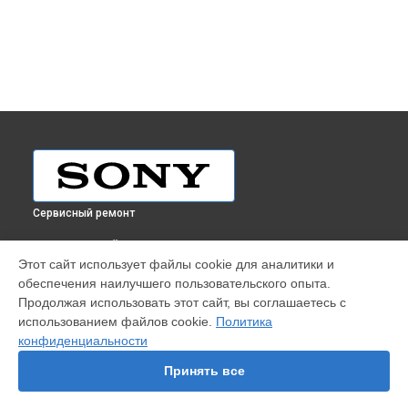
Сервисный ремонт
ВЫБЕРИ СВОЙ ГОРОД
Этот сайт использует файлы cookie для аналитики и
Диагностика объектива Sony в
Краснодаре
обеспечения наилучшего пользовательского опыта.
Диагностика объектива Sony в
Ростове-на-Дону
Продолжая использовать этот сайт, вы соглашаетесь с
Диагностика объектива Sony в
Нижнем Новгороде
использованием файлов cookie.
Политика
конфиденциальности
Диагностика объектива Sony в
Новосибирске
Диагностика объектива Sony в
Челябинске
Принять все
Диагностика объектива Sony в
Екатеринбурге
Диагностика объектива Sony в
Казани