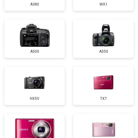
A380
WX1
A500
A550
HX5V
TX7