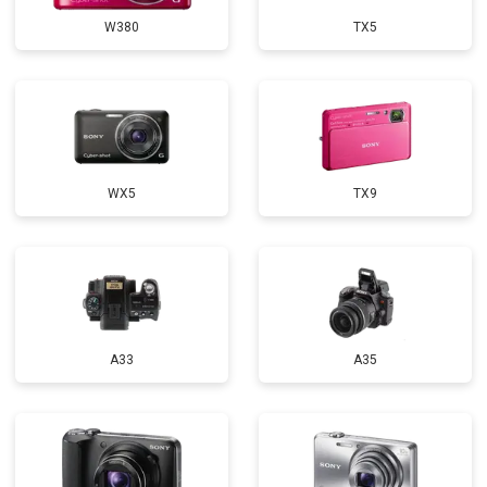
W380
TX5
WX5
TX9
A33
A35