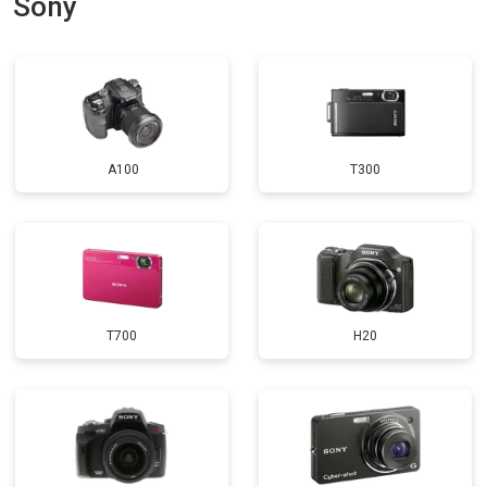
Sony
A100
T300
T700
H20