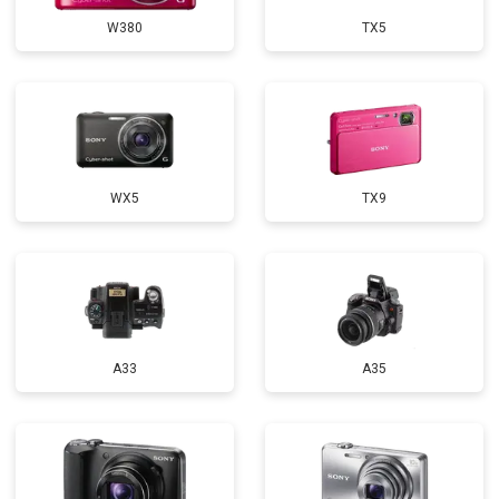
W380
TX5
WX5
TX9
A33
A35