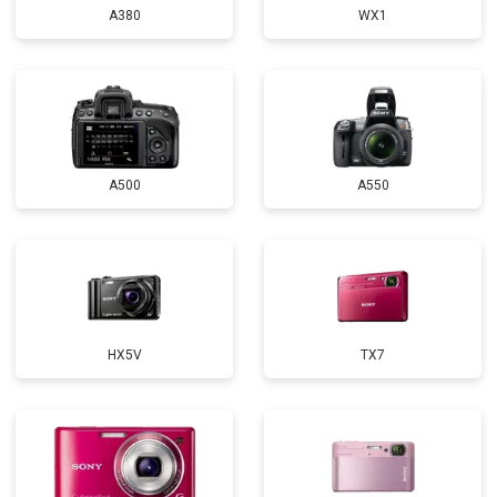
A380
WX1
A500
A550
HX5V
TX7