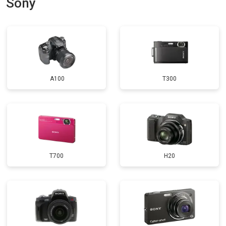
Sony
A100
T300
T700
H20